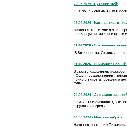
20.06.2026
-
Путешествуй!
С 10 по 14 июня на ВДНХ в Мос
15.06.2026
-
Как спастись от ко
Начало лета – самое детское вр
нор барсучата, лисята и щенки 
11.06.2026
-
Приглашаем на вы
В Визит-центре Окского заповед
11.06.2026
-
Внимание! Особый
В связи с ухудшением пожарооп
«Окский государственный запове
полного запрета посещения лесо
года.
01.06.2026
-
День защиты дете
30 мая в Окском заповеднике п
окружающей среды.
01.06.2026
-
Майские зубрята
Начинается лето, и в Питомнике