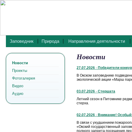
Заповедник
Природа
Направления деятельности
Новости
Новости
27.07.2026
-
Победители конкур
Проекты
В Окском заповеднике подведены
Фотогалерея
экологической акции «Марш парк
Видео
03.07.2026
-
Стершата
Аудио
Летний сезон в Питомнике редк
стерха.
02.07.2026
-
Внимание! Особый
В связи с ухудшением пожарооп
«Окский государственный запов
полного запрета посещения лес