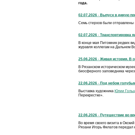
года.
02.07.2026
-
Выпуск в дикую пр
Семь стерхов были отправлены 
02.07.2026
-
Транспортировка я
В конце мая Питомник редких ви
журавля коллегам на Дальнем Во
25.06.2026
-
Живая история. В 
В Рязанском историческом музе
биосферного заповедника через
22.06.2026
-
Под небом голубы
Выставка художника
Юлии Гольц
Перекрестке».
22.06.2026
-
Путешествие во вр
Во время своего визита в Окски
Рязани Игорь Филатов передал 