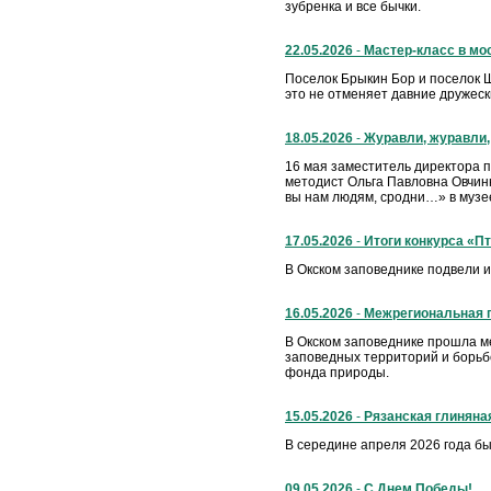
зубренка и все бычки.
22.05.2026
-
Мастер-класс в мо
Поселок Брыкин Бор и поселок 
это не отменяет давние дружес
18.05.2026
-
Журавли, журавли
16 мая заместитель директора 
методист Ольга Павловна Овчин
вы нам людям, сродни…» в музее
17.05.2026
-
Итоги конкурса «Пт
В Окском заповеднике подвели ит
16.05.2026
-
Межрегиональная 
В Окском заповеднике прошла м
заповедных территорий и борьб
фонда природы.
15.05.2026
-
Рязанская глиняна
В середине апреля 2026 года бы
09.05.2026
-
С Днем Победы!